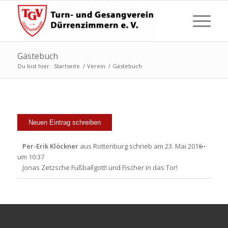
Gästebuch
Du bist hier:
Startseite
/
Verein
/
Gästebuch
Diese
...
Per-Erik Klöckner
aus
Rottenburg
schrieb am
23. Mai 2016
Metabo
um
10:37
ein-/a
Jonas Zetzsche Fußballgott! und Fischer in das Tor!