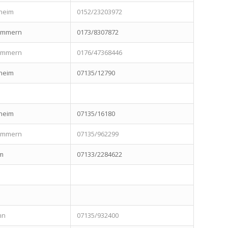
heim
0152/23203972
zimmern
0173/8307872
zimmern
0176/47368446
heim
07135/12790
heim
07135/16180
zimmern
07135/962299
m
07133/2284622
nn
07135/932400