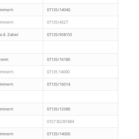
zimmern
07135/14040
zimmern
07135/4327
a.d. Zaber
07135/938155
heim
07135/16180
zimmern
07135 14000
zimmern
07135/16014
zimmern
07135/13380
0157 82287484
zimmern
07135/14000