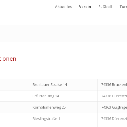
Aktuelles
Verein
Fußball
Tur
tionen
Breslauer Straße 14
74336 Bracken
Erfurter Ring 14
74336 Dürren
Kornblumenweg 25
74363 Gügling
Rieslingstraße 1
74336 Dürren