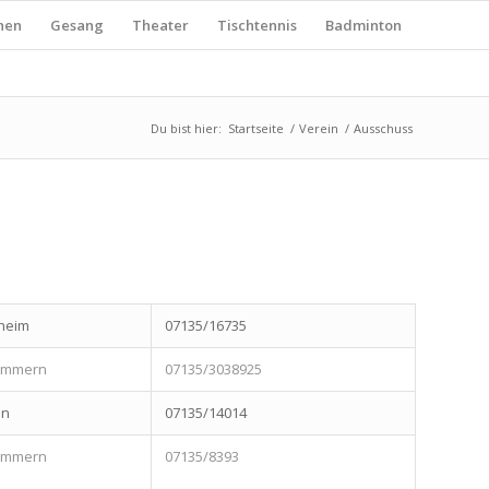
nen
Gesang
Theater
Tischtennis
Badminton
Du bist hier:
Startseite
/
Verein
/
Ausschuss
heim
07135/16735
zimmern
07135/3038925
en
07135/14014
zimmern
07135/8393