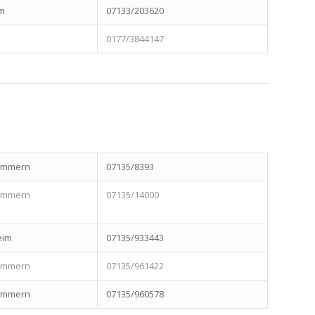
m
07133/203620
0177/3844147
zimmern
07135/8393
zimmern
07135/14000
eim
07135/933443
zimmern
07135/961422
zimmern
07135/960578