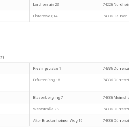
Lerchenrain 23
74226 Nordhei
Elsternweg 14
74336 Hausen
r)
Rieslingstraße 1
74336 Dürren
Erfurter Ring 18
74336 Dürren
Blasenbergring 7
74336 Meimsh
Weststraße 26
74336 Dürren
Alter Brackenheimer Weg 19
74336 Dürren