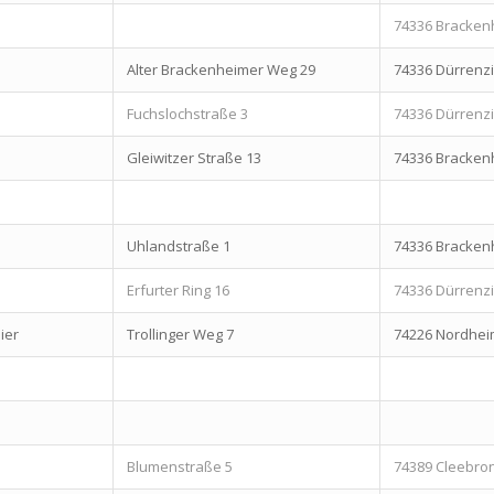
74336 Bracken
Alter Brackenheimer Weg 29
74336 Dürren
Fuchslochstraße 3
74336 Dürren
Gleiwitzer Straße 13
74336 Bracken
Uhlandstraße 1
74336 Bracken
Erfurter Ring 16
74336 Dürren
ier
Trollinger Weg 7
74226 Nordhei
Blumenstraße 5
74389 Cleebro