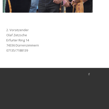
2. Vorsitzender
Olaf Zetzsche
Erfurter Ring 14
74336 Dürrenzimmern
07135/7188139