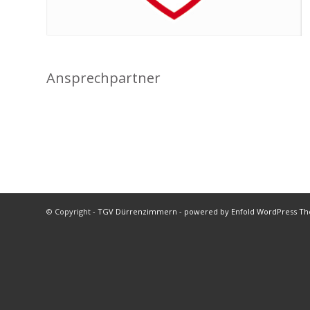
Ansprechpartner
© Copyright -
TGV Dürrenzimmern
-
powered by Enfold WordPress T