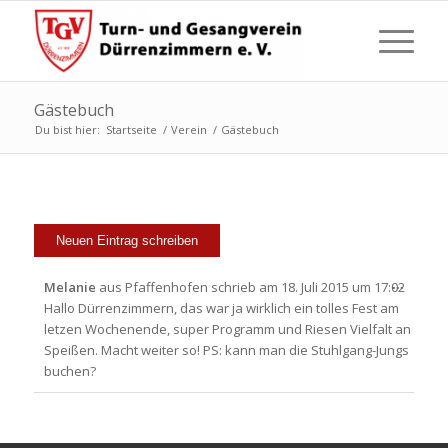
Gästebuch
Du bist hier:
Startseite
/
Verein
/
Gästebuch
Diese
...
Melanie
aus
Pfaffenhofen
schrieb am
18. Juli 2015
um
17:02
Metabo
Hallo Dürrenzimmern, das war ja wirklich ein tolles Fest am
ein-/a
letzen Wochenende, super Programm und Riesen Vielfalt an
Speißen. Macht weiter so! PS: kann man die Stuhlgang-Jungs
buchen?